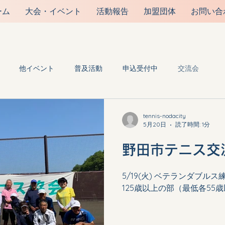
ーム
大会・イベント
活動報告
加盟団体
お問い合
野田市テニス協会
他イベント
普及活動
申込受付中
交流会
tennis-nodacity
5月20日
読了時間: 1分
野田市テニス交
5/19(火) ベテランダブル
125歳以上の部（最低各55