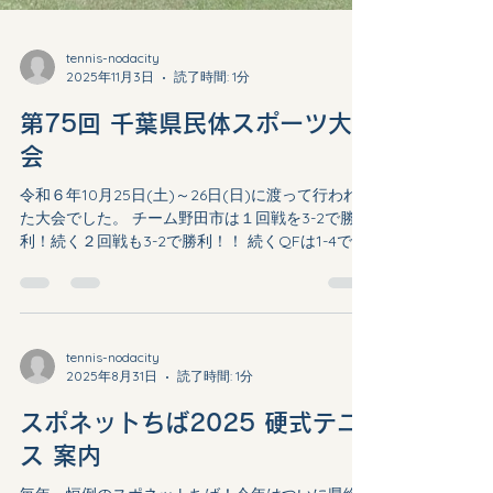
tennis-nodacity
2025年11月3日
読了時間: 1分
第75回 千葉県民体スポーツ大
会
令和６年10月25日(土)～26日(日)に渡って行われ
た大会でした。 チーム野田市は１回戦を3-2で勝
利！続く２回戦も3-2で勝利！！ 続くQFは1-4で敗
退💦するもベスト8の戦績を納め表彰されまし
た！！ 結果は コチラ 監督からのコメント 「選手
皆様、残念ながら今回参加いただけなかった
方々、応援に駆けつけてくださった方々、改めま
してありがとうございました。 至らない点も多
tennis-nodacity
2025年8月31日
読了時間: 1分
かったですが、なんとか無事に終えられて良かっ
たです。独り言になりますが、何としても優勝と
スポネットちば2025 硬式テニ
いう肩書がほしいので、来年度は姑息な手段も躊