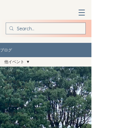
ブログ
他イベント
All Posts
野田市テニス
協会主催大会
他イベント
普及活動
申込受付中
交流会