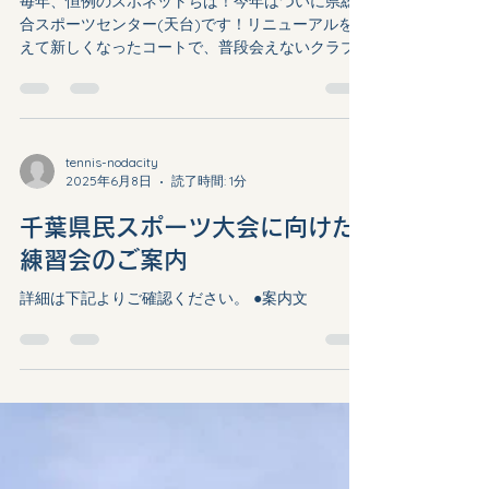
躇せず臨みたいと思います。また、今年度はあま
ス 案内
り練習会は出来なかったですが、来年度も練習会
毎年、恒例のスポネットちば！今年はついに県総
や対抗戦などをしていきたいと思いますので、是
合スポーツセンター(天台)です！リニューアルを終
非ともご参加よろしくお願い致します！ 多くの
えて新しくなったコートで、普段会えないクラブ
方々に参加していただけるようご協力よろしくお
の皆さんと一緒に、年齢・性別問わずに気軽に交
願い致します！」 次回も頑張ってもらいたいで
流試合してみませんか？ 詳細、お申し込みは下記
す！
よりご確認ください。 ●スポネットちば2025 硬式
テニス 要項 ●申込用紙
tennis-nodacity
2025年6月8日
読了時間: 1分
千葉県民スポーツ大会に向けた
練習会のご案内
詳細は下記よりご確認ください。 ●案内文