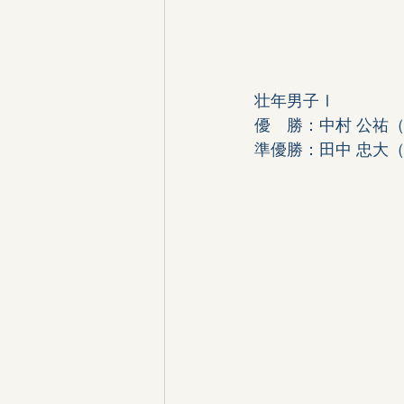
壮年男子Ⅰ
優　勝：中村 公祐
準優勝：田中 忠大