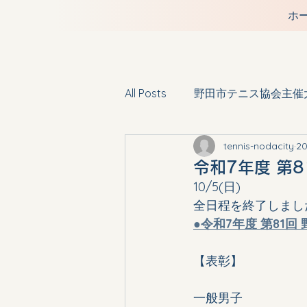
ホ
All Posts
野田市テニス協会主催
tennis-nodacity
2
令和7年度 第
10/5(日)
全日程を終了しまし
●令和7年度 第81
【表彰】
一般男子