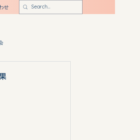
わせ
会
果