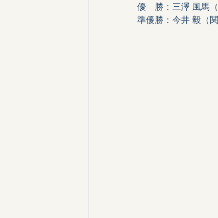
優　勝：三澤 風馬（
準優勝：今井 毅（